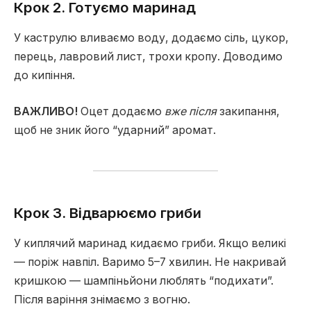
Крок 2. Готуємо маринад
У каструлю вливаємо воду, додаємо сіль, цукор,
перець, лавровий лист, трохи кропу. Доводимо
до кипіння.
ВАЖЛИВО!
Оцет додаємо
вже після
закипання,
щоб не зник його “ударний” аромат.
Крок 3. Відварюємо гриби
У киплячий маринад кидаємо гриби. Якщо великі
— поріж навпіл. Варимо 5–7 хвилин. Не накривай
кришкою — шампіньйони люблять “подихати”.
Після варіння знімаємо з вогню.