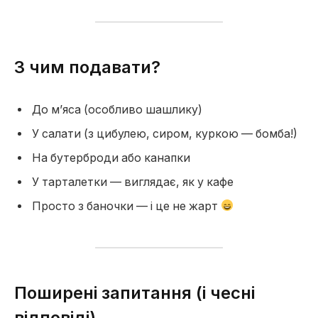
З чим подавати?
До м’яса (особливо шашлику)
У салати (з цибулею, сиром, куркою — бомба!)
На бутерброди або канапки
У тарталетки — виглядає, як у кафе
Просто з баночки — і це не жарт
Поширені запитання (і чесні
відповіді)