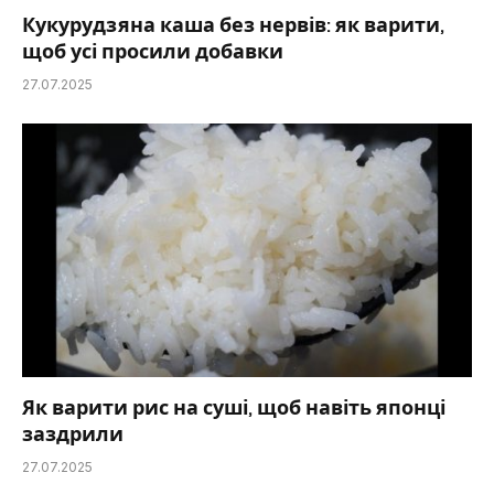
Кукурудзяна каша без нервів: як варити,
щоб усі просили добавки
27.07.2025
Як варити рис на суші, щоб навіть японці
заздрили
27.07.2025