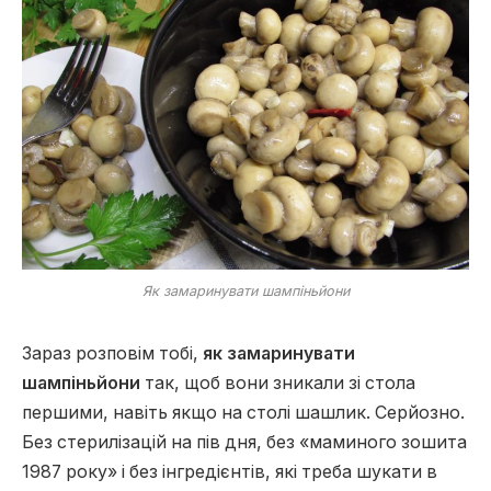
Як замаринувати шампіньйони
Зараз розповім тобі,
як замаринувати
шампіньйони
так, щоб вони зникали зі стола
першими, навіть якщо на столі шашлик. Серйозно.
Без стерилізацій на пів дня, без «маминого зошита
1987 року» і без інгредієнтів, які треба шукати в