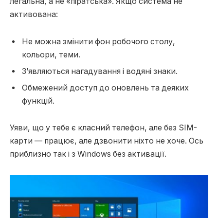
легальна, а не «піратська». Якщо система не
активована:
Не можна змінити фон робочого столу,
кольори, теми.
З’являються нагадування і водяні знаки.
Обмежений доступ до оновлень та деяких
функцій.
Уяви, що у тебе є класний телефон, але без SIM-
карти — працює, але дзвонити ніхто не хоче. Ось
приблизно так і з Windows без активації.