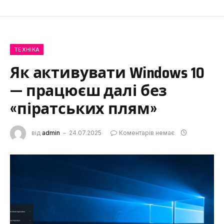
ТЕХНІКА
Як активувати Windows 10
— працюєш далі без
«піратських плям»
від
admin
24.07.2025
Коментарів немає