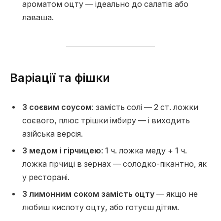
ароматом оцту — ідеально до салатів або
лаваша.
Варіації та фішки
З соєвим соусом
: замість солі — 2 ст. ложки
соєвого, плюс трішки імбиру — і виходить
азійська версія.
З медом і гірчицею
: 1 ч. ложка меду + 1 ч.
ложка гірчиці в зернах — солодко-пікантно, як
у ресторані.
З лимонним соком замість оцту
— якщо не
любиш кислоту оцту, або готуєш дітям.