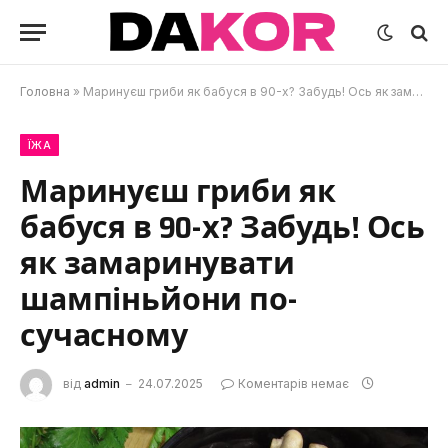
Головна
»
Маринуєш гриби як бабуся в 90-х? Забудь! Ось як замаринувати шампіньйони по-сучасному
ЇЖА
Маринуєш гриби як
бабуся в 90-х? Забудь! Ось
як замаринувати
шампіньйони по-
сучасному
від
admin
24.07.2025
Коментарів немає