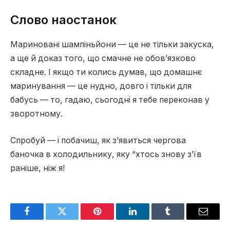
Слово наостанок
Мариновані шампіньйони — це не тільки закуска,
а ще й доказ того, що смачне не обов’язково
складне. І якщо ти колись думав, що домашнє
маринування — це нудно, довго і тільки для
бабусь — то, гадаю, сьогодні я тебе переконав у
зворотному.
Спробуй — і побачиш, як з’явиться чергова
баночка в холодильнику, яку “хтось знову з’їв
раніше, ніж я!
Facebook
Twitter
Pinterest
LinkedIn
Tumblr
Email