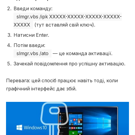
Введи команду:
slmgr.vbs /ipk XXXXX-XXXXX-XXXXX-XXXXX-
XXXXX
(тут вставляй свій ключ).
Натисни Enter.
Потім введи:
slmgr.vbs /ato
— це команда активації.
Зачекай повідомлення про успішну активацію.
Перевага: цей спосіб працює навіть тоді, коли
графічний інтерфейс дає збій.