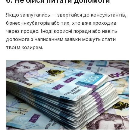
6. Не бійся питати допомоги
Якщо заплутались — звертайся до консультантів,
бізнес-інкубаторів або тих, хто вже проходив
через процес. Іноді корисні поради або навіть
допомога з написанням заявки можуть стати
твоїм козирем.