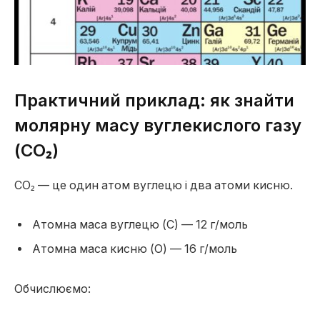
Практичний приклад: як знайти
молярну масу вуглекислого газу
(CO₂)
CO₂ — це один атом вуглецю і два атоми кисню.
Атомна маса вуглецю (C) — 12 г/моль
Атомна маса кисню (O) — 16 г/моль
Обчислюємо: