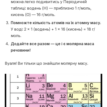
можна легко подивитись у Періодичній
таблиці: водень (H) — приблизно 1 г/моль,
кисень (O) — 16 г/моль.
Помножте кількість атомів на їх атомну масу.
У воді: 2 × 1 (водень) + 1 × 16 (кисень) = 18 г/
моль.
Додайте все разом — це і є молярна маса
речовини!
Вуаля! Ви тільки що знайшли молярну масу.