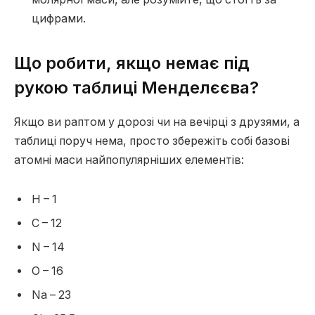
цифрами.
Що робити, якщо немає під
рукою таблиці Менделєєва?
Якщо ви раптом у дорозі чи на вечірці з друзями, а
таблиці поруч нема, просто збережіть собі базові
атомні маси найпопулярніших елементів:
H – 1
C – 12
N – 14
O – 16
Na – 23