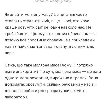
Як знайти молярну масу
Як знайти молярну масу? Це питання часто
ставлять студенти хімії, а ще — всі, хто хоче
краще розуміти світ речовин навколо нас. Не
треба боятися формул і складних обчислень — я
поясню все простими словами, а з прикладами
навіть найскладніші задачі стануть легкими, як
пиріг.
Отже, що таке молярна маса і чому її потрібно
вміти знаходити? По суті, молярна маса — це вага
одного моля речовини, виражена в грамах. Вона
допомагає зрозуміти, скільки речовини у нас є, і
дозволяє робити різні розрахунки в хімії та
лабораторії.