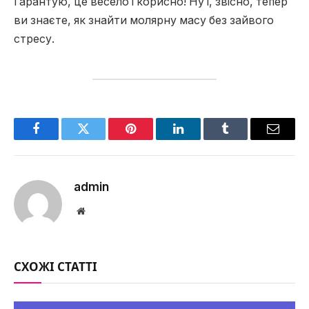
Гарантую, це весело і корисно! Ну і, звісно, тепер
ви знаєте, як знайти молярну масу без зайвого
стресу.
Facebook
Twitter
Pinterest
LinkedIn
Tumblr
Email
admin
Website
СХОЖІ СТАТТІ