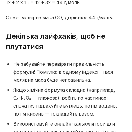
12 + 2 × 16 = 12 + 32 = 44 г/моль
Отже, молярна маса CO₂ дорівнює 44 г/моль.
Декілька лайфхаків, щоб не
плутатися
Не забувайте перевіряти правильність
формули! Помилка в одному індексі – і вся
молярна маса буде неправильна.
Якщо хімічна формула складна (наприклад,
C₆H₁₂O₆ — глюкоза), робіть по частинах:
спочатку підрахуйте вуглець, потім водень,
потім кисень — і складайте разом.
Використовуйте онлайн-калькулятори для
молярної маси, але розумійте, що стоїть за