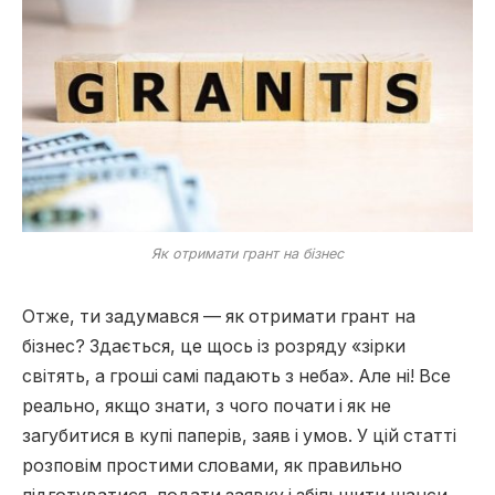
Як отримати грант на бізнес
Отже, ти задумався — як отримати грант на
бізнес? Здається, це щось із розряду «зірки
світять, а гроші самі падають з неба». Але ні! Все
реально, якщо знати, з чого почати і як не
загубитися в купі паперів, заяв і умов. У цій статті
розповім простими словами, як правильно