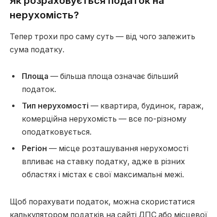
Як розраховується податок на
нерухомість?
Тепер трохи про саму суть — від чого залежить
сума податку.
Площа
— більша площа означає більший
податок.
Тип нерухомості
— квартира, будинок, гараж,
комерційна нерухомість — все по-різному
оподатковується.
Регіон
— місце розташування нерухомості
впливає на ставку податку, адже в різних
областях і містах є свої максимальні межі.
Щоб порахувати податок, можна скористатися
калькулятором податків на сайті ДПС або місцевої