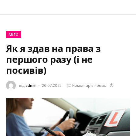
АВТО
Як я здав на права з
першого разу (і не
посивів)
від
admin
26.07.2025
Коментарів немає