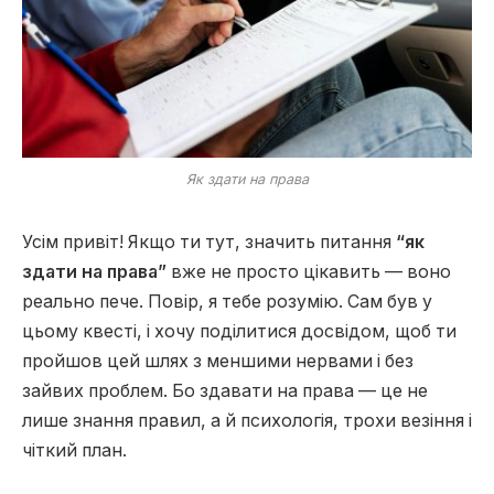
Як здати на права
Усім привіт! Якщо ти тут, значить питання
“як
здати на права”
вже не просто цікавить — воно
реально пече. Повір, я тебе розумію. Сам був у
цьому квесті, і хочу поділитися досвідом, щоб ти
пройшов цей шлях з меншими нервами і без
зайвих проблем. Бо здавати на права — це не
лише знання правил, а й психологія, трохи везіння і
чіткий план.