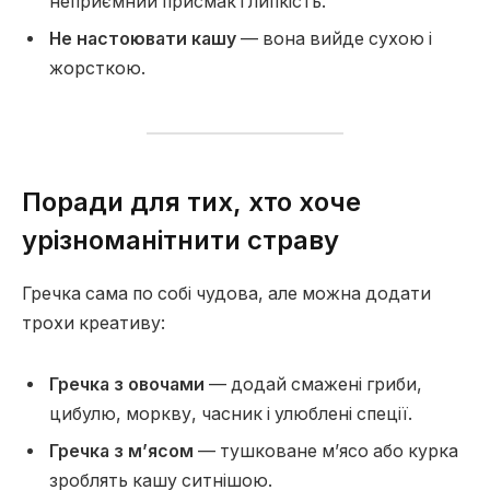
неприємний присмак і липкість.
Не настоювати кашу
— вона вийде сухою і
жорсткою.
Поради для тих, хто хоче
урізноманітнити страву
Гречка сама по собі чудова, але можна додати
трохи креативу:
Гречка з овочами
— додай смажені гриби,
цибулю, моркву, часник і улюблені спеції.
Гречка з м’ясом
— тушковане м’ясо або курка
зроблять кашу ситнішою.