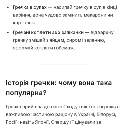
Гречка в супах
— насипай гречку в суп в кінці
варіння, вона чудово замінить макарони чи
картоплю.
Гречані котлети або запіканки
— відварену
гречку змішай з яйцем, сиром і зеленню,
сформуй котлети і обсмаж.
Історія гречки: чому вона така
популярна?
Гречка прийшла до нас з Сходу і вже сотні років є
важливою частиною раціону в Україні, Білорусі,
Росії і навіть Японії. Спершу її цінували за