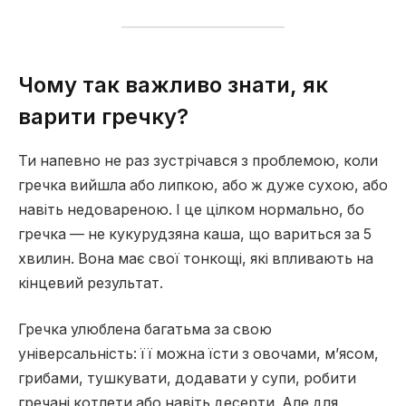
Чому так важливо знати, як
варити гречку?
Ти напевно не раз зустрічався з проблемою, коли
гречка вийшла або липкою, або ж дуже сухою, або
навіть недовареною. І це цілком нормально, бо
гречка — не кукурудзяна каша, що вариться за 5
хвилин. Вона має свої тонкощі, які впливають на
кінцевий результат.
Гречка улюблена багатьма за свою
універсальність: її можна їсти з овочами, м’ясом,
грибами, тушкувати, додавати у супи, робити
гречані котлети або навіть десерти. Але для