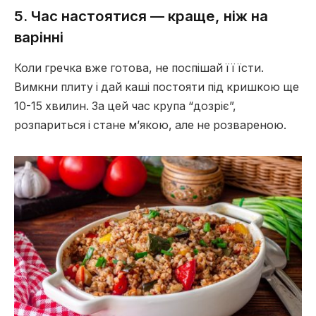
5. Час настоятися — краще, ніж на
варінні
Коли гречка вже готова, не поспішай її їсти.
Вимкни плиту і дай каші постояти під кришкою ще
10-15 хвилин. За цей час крупа “дозріє”,
розпариться і стане м’якою, але не розвареною.