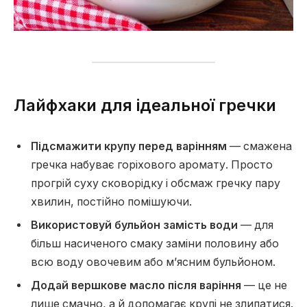
Лайфхаки для ідеальної гречки
Підсмажити крупу перед варінням
— смажена
гречка набуває горіхового аромату. Просто
прогрій суху сковорідку і обсмаж гречку пару
хвилин, постійно помішуючи.
Використовуй бульйон замість води
— для
більш насиченого смаку заміни половину або
всю воду овочевим або м’ясним бульйоном.
Додай вершкове масло після варіння
— це не
лише смачно, а й допомагає крупі не злипатися.